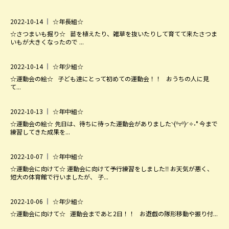
2022-10-14
☆年長組☆
☆さつまいも掘り☆ 苗を植えたり、雑草を抜いたりして育てて来たさつま
いもが大きくなったので ...
2022-10-14
☆年少組☆
☆運動会の絵☆ 子ども達にとって初めての運動会！！ おうちの人に見
て...
2022-10-13
☆年中組☆
☆運動会の絵☆ 先日は、待ちに待った運動会がありました◝(⁰▿⁰)◜✧˖° 今まで
練習してきた成果を...
2022-10-07
☆年中組☆
☆運動会に向けて☆ 運動会に向けて予行練習をしました‼ お天気が悪く、
短大の体育館で行いましたが、 子...
2022-10-06
☆年少組☆
☆運動会に向けて☆ 運動会まであと2日！！ お遊戯の隊形移動や振り付...