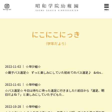
トップページ
Instagram
MENU
概要
理念（５つの目標）
挨拶
にこにこにっき
沿革
（学年だより）
施設紹介
交通アクセス
教育
2022-11-02
☆年少組☆
教育の特色
☆親子バス遠足☆ ずっと楽しみにしていた初めてのバス遠足♪ &nbs...
英語教育
課外教室
2022-11-01
☆年中組☆
☆バス遠足☆ 今日は待ちに待った遠足に行きました‼ 前日から「遠足、明
園生活
日だよね？」と楽しみにしていた子どもた...
年間行事
2022-10-28
☆年中組☆
園の一日