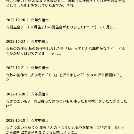
☆さつまいも☆ みんなで水洗いをし、年長さんが掘ってくれた芋の泥を落
園の毎日
としました‼ 土色をしていたお芋が、きれ...
幼稚園紹介ムービー
2022-10-26
☆年少組☆
MIRAI=
☆誕生会☆ １０月生まれの誕生会がありました(*^_^*) １０月に...
預かり保育「おひさまクラブ」
2022-10-24
☆年中組☆
入園案内
☆秋の製作☆ 秋の製作をしました‼ 『秋』ってどんな季節かな？と 「どん
募集要項
ぐりがいっぱいできる‼」「少し...
見学・入園説明会
2022-10-21
☆年少組☆
資料請求
☆秋の製作☆ 折り紙で「くり」を折りました♡ 久々の折り紙製作でし
た...
未就園児教室
未就園児教室のご案内
2022-10-20
☆年長組☆
ひよこクラブ
☆さつまいも☆ 先日掘ったさつまいもを使ったお味噌汁をいただきました
(^^) ...
さくらんぼクラブ
親子教室にこにこキッズ（1・2歳児）
2022-10-18
☆年中組☆
☆さつまいも掘り☆ 年長さんのさつまいも掘りを応援しに行きました‼ 土
から顔を出すお芋を見つけると嬉しそうに...