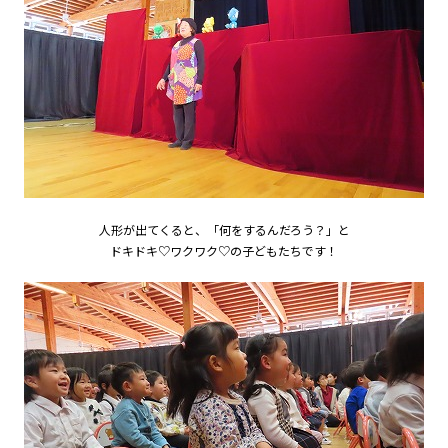
園の毎日
幼稚園紹介ムービー
MIRAI=
預かり保育「おひさまクラブ」
入園案内
募集要項
見学・入園説明会
人形が出てくると、「何をするんだろう？」と
資料請求
ドキドキ♡ワクワク♡の子どもたちです！
未就園児教室
未就園児教室のご案内
ひよこクラブ
さくらんぼクラブ
親子教室にこにこキッズ（1・2歳児）