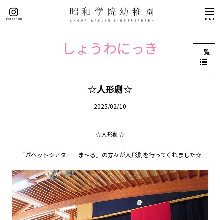
トップページ
Instagram
MENU
概要
理念（５つの目標）
しょうわにっき
一覧
挨拶
沿革
施設紹介
☆人形劇☆
交通アクセス
2025/02/10
教育
教育の特色
☆人形劇☆
英語教育
『パペットシアター ま～る』の方々が人形劇を行ってくれました☆
課外教室
園生活
年間行事
園の一日