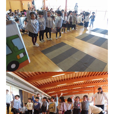
園の毎日
幼稚園紹介ムービー
MIRAI=
預かり保育「おひさまクラブ」
入園案内
募集要項
見学・入園説明会
資料請求
未就園児教室
未就園児教室のご案内
ひよこクラブ
さくらんぼクラブ
親子教室にこにこキッズ（1・2歳児）