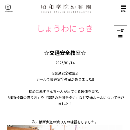
トップページ
Instagram
MENU
概要
理念（５つの目標）
しょうわにっき
一覧
挨拶
沿革
施設紹介
☆交通安全教室☆
交通アクセス
2025/01/14
教育
☆交通安全教室☆
教育の特色
ホールで交通安全教室がありました‼
英語教育
初めに赤ずきんちゃんが出てくる映像を見て、
『横断歩道の渡り方』や『道路の右側を歩く』など交通ルールについて学び
課外教室
ました！
園生活
年間行事
次に横断歩道の渡り方の練習をしました。
園の一日