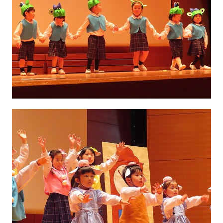
園の毎日
幼稚園紹介ムービー
MIRAI=
預かり保育「おひさまクラブ」
入園案内
募集要項
見学・入園説明会
資料請求
未就園児教室
未就園児教室のご案内
ひよこクラブ
さくらんぼクラブ
親子教室にこにこキッズ（1・2歳児）