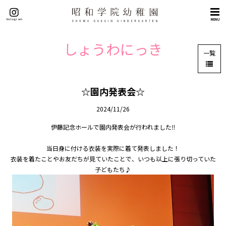
トップページ
Instagram
MENU
概要
理念（５つの目標）
しょうわにっき
一覧
挨拶
沿革
施設紹介
☆園内発表会☆
交通アクセス
2024/11/26
教育
伊藤記念ホールで園内発表会が行われました‼
教育の特色
当日身に付ける衣装を実際に着て発表しました！
英語教育
衣装を着たことやお友だちが見ていたことで、いつも以上に張り切っていた
子どもたち♪
課外教室
園生活
年間行事
園の一日