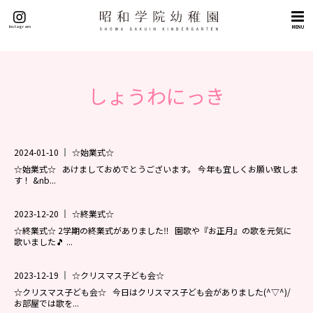
トップページ
Instagram
MENU
概要
理念（５つの目標）
挨拶
しょうわにっき
沿革
施設紹介
交通アクセス
2024-01-10
☆始業式☆
教育
☆始業式☆ あけましておめでとうございます。 今年も宜しくお願い致しま
す！ &nb...
教育の特色
英語教育
2023-12-20
☆終業式☆
☆終業式☆ 2学期の終業式がありました‼ 園歌や『お正月』の歌を元気に
課外教室
歌いました🎵 ...
園生活
2023-12-19
☆クリスマス子ども会☆
年間行事
☆クリスマス子ども会☆ 今日はクリスマス子ども会がありました(^▽^)/
園の一日
お部屋では歌を...