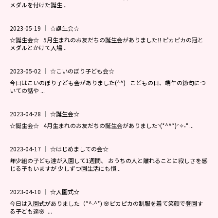
メダルを付けた誕生...
2023-05-19
☆誕生会☆
☆誕生会☆ 5月生まれのお友だちの誕生会がありました‼ ピカピカの冠と
メダルとかけて入場...
2023-05-02
☆こいのぼり子ども会☆
今日はこいのぼり子ども会がありました(^^) こどもの日、端午の節句につ
いての話や ...
2023-04-28
☆誕生会☆
☆誕生会☆ 4月生まれのお友だちの誕生会がありました◝(*^^*)◜✧˖° ...
2023-04-17
☆はじめましての会☆
年少組の子ども達が入園して1週間、 おうちの人と離れることに寂しさを感
じる子もいますが 少しずつ園生活にも慣...
2023-04-10
☆入園式☆
今日は入園式がありました（*^-^*) 🌸ピカピカの制服を着て笑顔で登園す
る子ども達🌸 ...