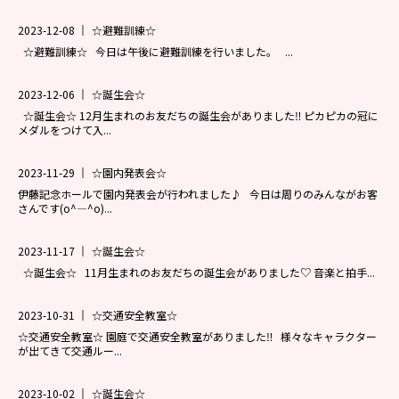
園の毎日
2023-12-08
☆避難訓練☆
幼稚園紹介ムービー
☆避難訓練☆ 今日は午後に避難訓練を行いました。 ...
MIRAI=
2023-12-06
☆誕生会☆
預かり保育「おひさまクラブ」
☆誕生会☆ 12月生まれのお友だちの誕生会がありました‼ ピカピカの冠に
入園案内
メダルをつけて入...
募集要項
2023-11-29
☆園内発表会☆
見学・入園説明会
伊藤記念ホールで園内発表会が行われました♪ 今日は周りのみんながお客
さんです(o^―^o)...
資料請求
未就園児教室
2023-11-17
☆誕生会☆
未就園児教室のご案内
☆誕生会☆ 11月生まれのお友だちの誕生会がありました♡ 音楽と拍手...
ひよこクラブ
2023-10-31
☆交通安全教室☆
さくらんぼクラブ
☆交通安全教室☆ 園庭で交通安全教室がありました‼ 様々なキャラクター
が出てきて交通ルー...
親子教室にこにこキッズ（1・2歳児）
2023-10-02
☆誕生会☆