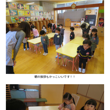
園の毎日
幼稚園紹介ムービー
MIRAI=
預かり保育「おひさまクラブ」
入園案内
募集要項
見学・入園説明会
資料請求
未就園児教室
未就園児教室のご案内
朝の挨拶もかっこいいです！！
ひよこクラブ
さくらんぼクラブ
親子教室にこにこキッズ（1・2歳児）