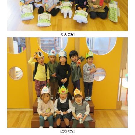
りんご組
ばなな組