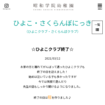
トップページ
Instagram
MENU
概要
理念（５つの目標）
ひよこ・さくらんぼにっき
一覧
挨拶
（ひよこクラブ・さくらんぼクラブ）
沿革
施設紹介
☆ひよこクラブ終了☆
交通アクセス
教育
2021/03/12
教育の特色
お家の方と離れてがんばって通ったひよこクラブも
英語教育
終了の日を迎えました！
始めは泣いている子も多かったですが
課外教室
今では笑顔で遊んだり
園生活
先生の話もしっかり聞けるようになりました。
年間行事
冠
終了の日は
を作りました♪
園の一日