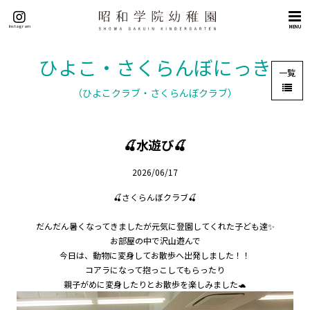
トップページ
Instagram
MENU
概要
理念（５つの目標）
ひよこ・さくらんぼにっき
一覧
挨拶
（ひよこクラブ・さくらんぼクラブ）
沿革
施設紹介
🍒水遊び🍒
交通アクセス
教育
2026/06/17
教育の特色
🍒さくらんぼクラブ🍒
英語教育
だんだん暑くなってきましたが元気に登園してくれた子ども達✨
課外教室
お部屋の中で沢山遊んで
園生活
今日は、動物に変身してお散歩へ出発しました！！
コアラになって抱っこしてもらったり
年間行事
親子がめに変身したりとお散歩を楽しみました🐢
園の一日