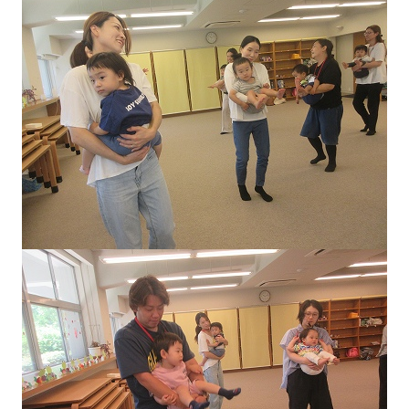
園の毎日
幼稚園紹介ムービー
MIRAI=
預かり保育「おひさまクラブ」
入園案内
募集要項
見学・入園説明会
資料請求
未就園児教室
未就園児教室のご案内
ひよこクラブ
さくらんぼクラブ
親子教室にこにこキッズ（1・2歳児）