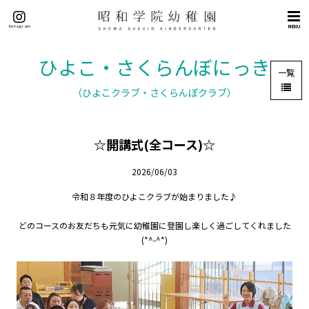
トップページ
Instagram
MENU
概要
理念（５つの目標）
ひよこ・さくらんぼにっき
一覧
挨拶
（ひよこクラブ・さくらんぼクラブ）
沿革
施設紹介
☆開講式(全コース)☆
交通アクセス
教育
2026/06/03
教育の特色
令和８年度のひよこクラブが始まりました♪
英語教育
どのコースのお友だちも元気に幼稚園に登園し楽しく過ごしてくれました
課外教室
(*^-^*)
園生活
年間行事
園の一日