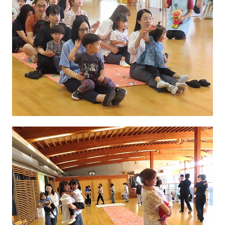
園の毎日
幼稚園紹介ムービー
MIRAI=
預かり保育「おひさまクラブ」
入園案内
募集要項
見学・入園説明会
資料請求
未就園児教室
未就園児教室のご案内
ひよこクラブ
さくらんぼクラブ
親子教室にこにこキッズ（1・2歳児）