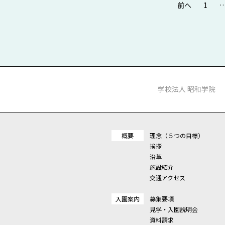
前へ
1
学校法人 昭和学院
概要
理念（５つの目標）
挨拶
沿革
施設紹介
交通アクセス
入園案内
募集要項
見学・入園説明会
資料請求