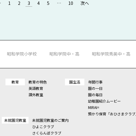
…
1
2
3
4
5
…
10
次へ
昭和学院小学校
昭和学院中・高
昭和学院秀英中・高
教育
教育の特色
園生活
年間行事
英語教育
園の一日
課外教室
園の毎日
幼稚園紹介ムービー
MIRAI=
預かり保育「おひさまクラブ
未就園児教室
未就園児教室のご案内
ひよこクラブ
さくらんぼクラブ