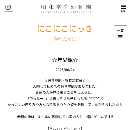
トップページ
Instagram
MENU
概要
理念（５つの目標）
にこにこにっき
一覧
挨拶
（学年だより）
沿革
施設紹介
☆年少組☆
交通アクセス
2026/06/24
教育
教育の特色
☆保育参観・給食試食会☆
入園して初めての保育参観がありました‼
英語教育
お家の人が見に来ることを伝えると、
課外教室
「やったー‼」と嬉しそうな子どもたち(*^▽^*)♡
かっこいい座り方やみんなで歌をうたう姿を参観していただきました☆彡
園生活
年間行事
参観の後は…ホールに移動してお家の人と一緒にゲームです‼
園の一日
【うちの子ど～こだ？】