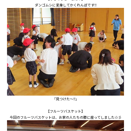
園の毎日
ダンゴムシに変身してかくれんぼです‼
幼稚園紹介ムービー
MIRAI=
預かり保育「おひさまクラブ」
入園案内
募集要項
見学・入園説明会
資料請求
未就園児教室
未就園児教室のご案内
ひよこクラブ
「見つけた～‼」
さくらんぼクラブ
【フルーツバスケット】
親子教室にこにこキッズ（1・2歳児）
今回のフルーツバスケットは、お家の人たちの膝に座ってしました☆彡